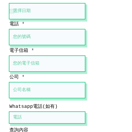
e
q
u
i
r
電話
e
d
電子信箱
公司
Whatsapp電話(如有)
查詢內容