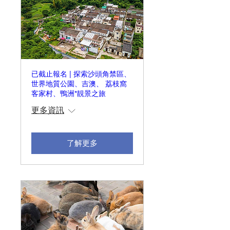
已截止報名 | 探索沙頭角禁區、
世界地質公園、吉澳、 荔枝窩
客家村、鴨洲*靚景之旅
更多資訊
了解更多