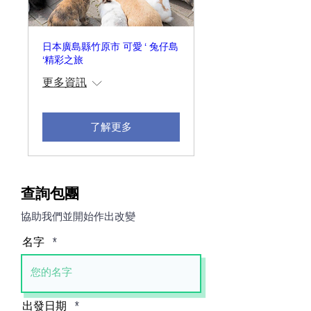
日本廣島縣竹原市 可愛 ‘ 兔仔島
‘精彩之旅
更多資訊
了解更多
查詢包團
協助我們並開始作出改變
名字
r
出發日期
*