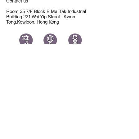
Contact us
Room 35 7/F Block B Mai Tak Industrial
Building 221 Wai Yip Street , Kwun
Tong,Kowloon, Hong Kong
Travel Station Ltd
©2023 Travel Station Ltd. 版權所有 不得轉載