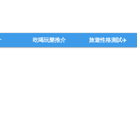
介
吃喝玩樂推介
旅遊性格測試✈️