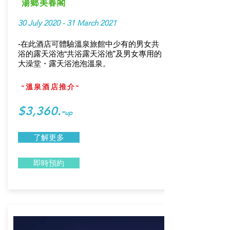
湯鄉美春閣
30 July 2020 - 31 March 2021
-在此酒店可體驗溫泉旅館中少有的男女共
浴的露天浴池“共浴露天浴池”及男女專用的
大澡堂・露天浴池泡溫泉。
~溫泉酒店推介~
$3,360.-
up
了解更多
即時預約